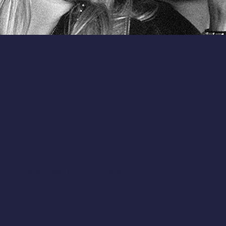
online
a 25 minuti online
 €
Silvia Spagnoli vocal studio