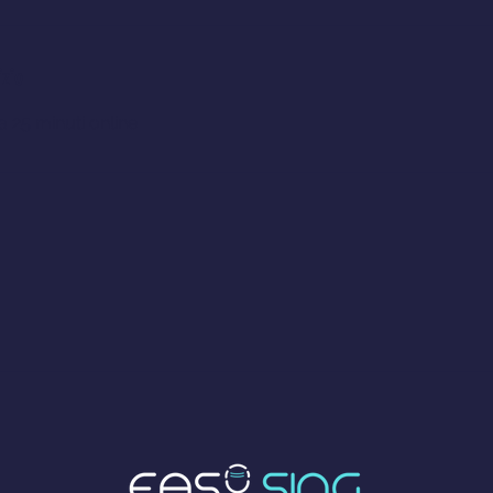
izio
a 25 minuti online