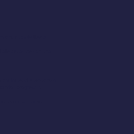
oni, in totale libertà 
vi alle più acute con una 
i cantante, che tendono a 
tando i progressi di 
re eventuali cattive 