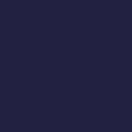
40,00 €
Prezzo
40,00 €
 delle tue impostazioni relative a Statistiche e cookie funzio
ento