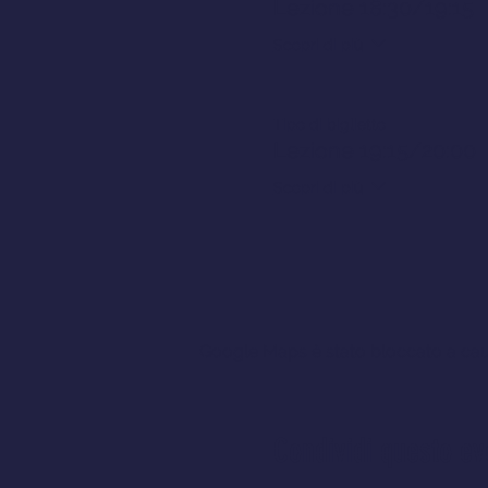
Lezione 18:30/19:15
Scopri di più
Tipo di biglietto
Lezione 19:15/20:00
Scopri di più
Google Maps è stato bloccato a causa
Condividi questo ev