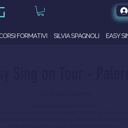
CORSI FORMATIVI
SILVIA SPAGNOLI
EASY S
sy Sing on Tour - Pale
ven 08 apr
  |  
Palermo
Easy Sing sbarca a Palermo!!
erdere l’occasione di provare questo metodo di canto innov
ota la tua lezione individuale da 45 minuti con Silvia Spagnoli 
metodo Easy Sing! Risultati certi dalla prima lezione!