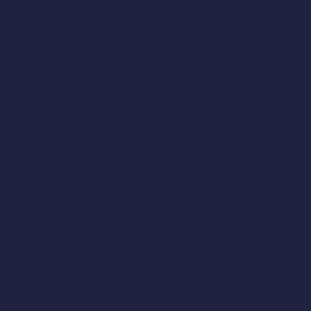
Biglietti
Tipo di biglietto
Lezione 14:00/14:45
Scopri di più
Tipo di biglietto
Lezione 14:45/15:30
Scopri di più
Tipo di biglietto
Lezione 15:30/16:15
Scopri di più