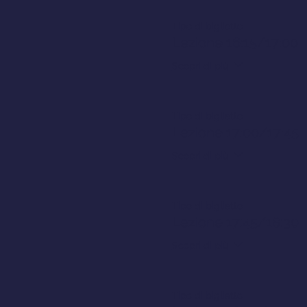
Tipo di biglietto
Lezione 16:15/17:00
Scopri di più
Tipo di biglietto
Lezione 17:00/17:45
Scopri di più
Tipo di biglietto
Lezione 17:45/18:30
Scopri di più
Tipo di biglietto