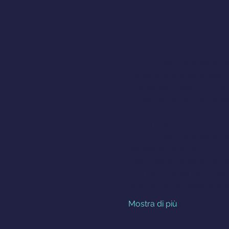
Info sull'evento
Easy Sing® è un metodo di c
espressiva e raggiungendo 
Il cantante si esibrà con un
connessione fra i vari regist
IL METODO
Easy Sing® è un metodo di 
standardizzare il modo di s
esecuzione e apprendimen
Con Easy Sing® ogni cantan
abitudini ed esaltare le qual
Mostra di più