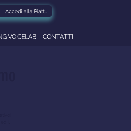
Accedi alla Piattaforma
ING VOICELAB
CONTATTI
rmo
ativo!
ed il