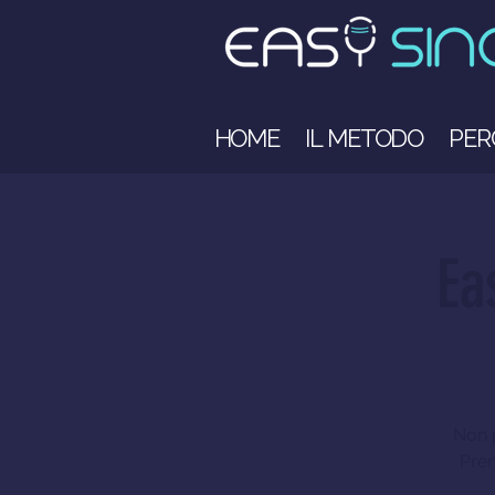
HOME
IL METODO
PER
Ea
Non p
Pren