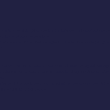
anto che aiuta gli studenti a cantare senza inappropriate tensi
tutta la propria estensione.
a voce sana, forte, libera e agile in tutte le note, dalle più gra
ri.
canto che non si basa su pacchetti di esercizi uguali per ogn
tudiare e non a valorizzare le capacità di ogni individuo rallen
to.
te avrà il proprio percorso studiato ad personam per risolve
ità e l’unicità di ogni voce.